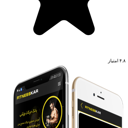
۴.۸ امتیاز